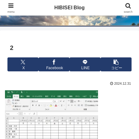
HIBISEI Blog
HIBISEI Blog
menu
search
2
X
Facebook
LINE
コピー
2024.12.31