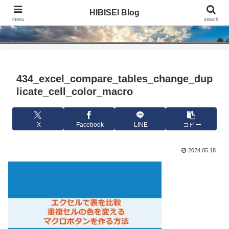
HIBISEI Blog
HIBISEI Blog
menu
search
434_excel_compare_tables_change_dup
licate_cell_color_macro
X
Facebook
LINE
コピー
2024.05.18