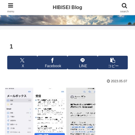
HIBISEI Blog
HIBISEI Blog
menu
search
1
X
Facebook
LINE
コピー
2023.05.07