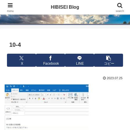
HIBISEI Blog
HIBISEI Blog
menu
search
10-4
X
Facebook
LINE
コピー
2023.07.25