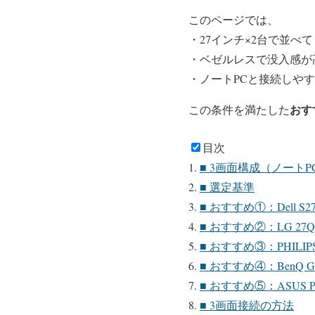
このページでは、
・27インチ×2台で並べ
・ベゼルレスで没入感が
・ノートPCと接続しや
おす
この条件を満たした
目次
■ 3画面構成（ノートP
■ 選定基準
■ おすすめ①：Dell 
■ おすすめ②：LG 27
■ おすすめ③：PHILIP
■ おすすめ④：BenQ
■ おすすめ⑤：ASUS P
■ 3画面接続の方法