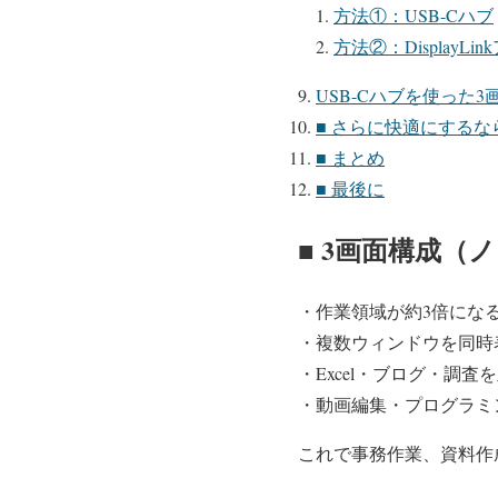
方法①：USB-Cハブ
方法②：DisplayLi
USB-Cハブを使った3
■ さらに快適にするな
■ まとめ
■ 最後に
■ 3画面構成（
・作業領域が約3倍にな
・複数ウィンドウを同時
・Excel・ブログ・調
・動画編集・プログラミ
これで事務作業、資料作