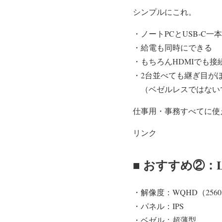
シンプルにこれ。
・ノートPCとUSB-C一
・給電も同時にできる
・もちろんHDMIでも接
・2台並べても継ぎ目が
（ベゼルレスではない
仕事用・事務すべてに使
リンク
■ おすすめ②：L
・解像度：WQHD（2560×
・パネル：IPS
・ベゼル：超薄型