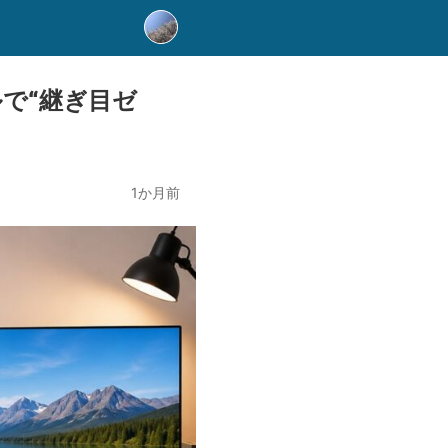
ルで“継ぎ目ゼ
1か月前