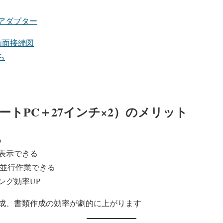
nkアダプター
画面接続図
ら
ノートPC＋27インチ×2）のメリット
る
表示できる
査を並行作業できる
ング効率UP
成、書類作成の効率が劇的に上がります