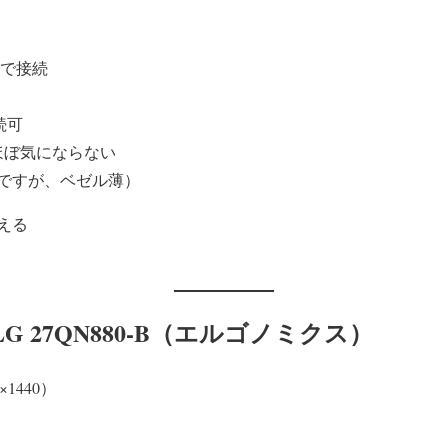
本で接続
続可
ほぼ気にならない
ですが、ベゼル薄）
える
G 27QN880-B（エルゴノミクス）
1440）