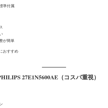
標準付属
ス
い
整が簡単
におすすめ
ILIPS 27E1N5600AE（コスパ重視）
ン