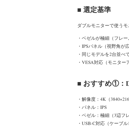
■ 選定基準
ダブルモニターで使うモ
・ベゼルが極細（フレー
・IPSパネル（視野角が
・同じモデルを2台並べ
・VESA対応（モニター
■ おすすめ①：De
・解像度：4K（3840×21
・パネル：IPS
・ベゼル：極細（3辺フ
・USB-C対応（ケーブル