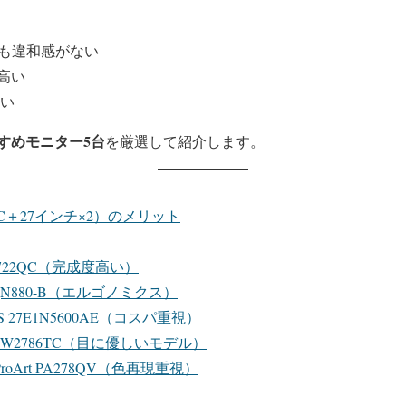
ても違和感がない
高い
すい
すめモニター5台
を厳選して紹介します。
C＋27インチ×2）のメリット
S2722QC（完成度高い）
QN880-B（エルゴノミクス）
S 27E1N5600AE（コスパ重視）
 GW2786TC（目に優しいモデル）
roArt PA278QV（色再現重視）