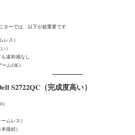
ニターでは、以下が超重要です
ムレス）
広い）
ても違和感なし
アームOK）
ll S2722QC（完成度高い）
60）
レームレス）
1本接続）