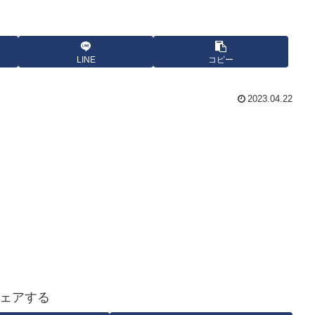
LINE
コピー
2023.04.22
ェアする