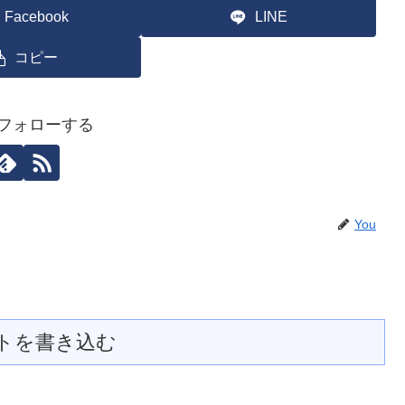
Facebook
LINE
コピー
をフォローする
You
トを書き込む