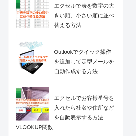
エクセルで表を数字の大
きい順、小さい順に並べ
替える方法
Outlookでクイック操作
を追加して定型メールを
自動作成する方法
エクセルでお客様番号を
入れたら社名や住所など
を自動表示する方法
VLOOKUP関数