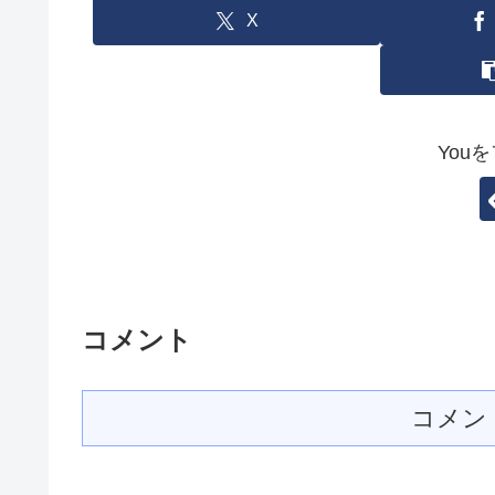
X
You
コメント
コメン