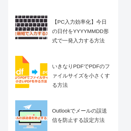
【PC入力効率化】今日
の日付をYYYYMMDD形
式で一発入力する方法
いきなりPDFでPDFのフ
ァイルサイズを小さくす
る方法
Outlookでメールの誤送
信を防止する設定方法