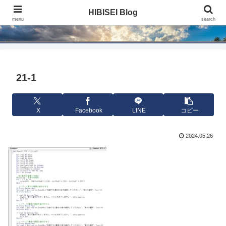
HIBISEI Blog
HIBISEI Blog
menu
search
21-1
X
Facebook
LINE
コピー
2024.05.26