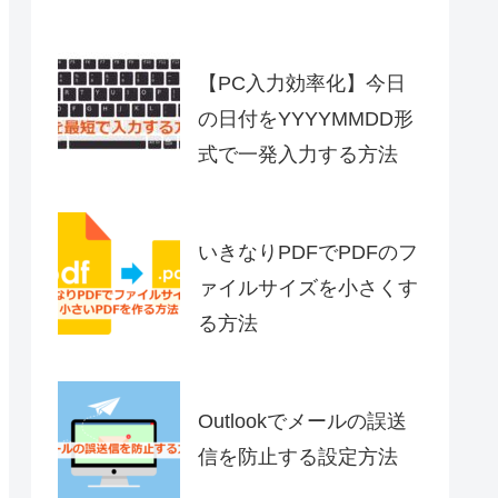
【PC入力効率化】今日
の日付をYYYYMMDD形
式で一発入力する方法
いきなりPDFでPDFのフ
ァイルサイズを小さくす
る方法
Outlookでメールの誤送
信を防止する設定方法