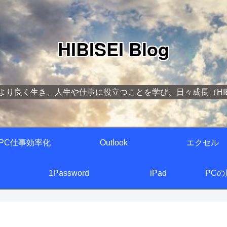
HIBISEI Blog
より良く生き、人生や仕事に役立つことを学び、日々成長（HIBI
PC仕事効率化
Outlook
エクセル
1Password
iPad
PC