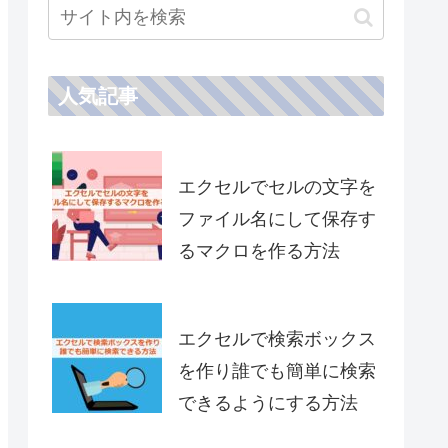
人気記事
エクセルでセルの文字を
ファイル名にして保存す
るマクロを作る方法
エクセルで検索ボックス
を作り誰でも簡単に検索
できるようにする方法