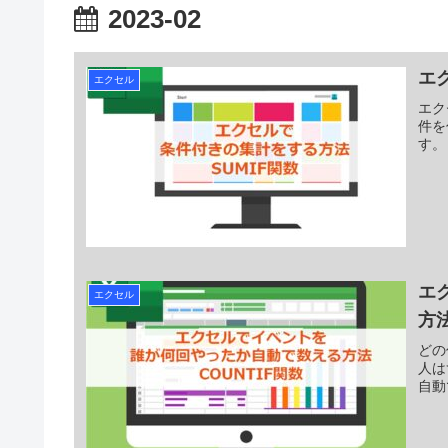
2023-02
エ
エクセル
エク
件を
す。
エ
エクセル
方法
どの
人は
自動