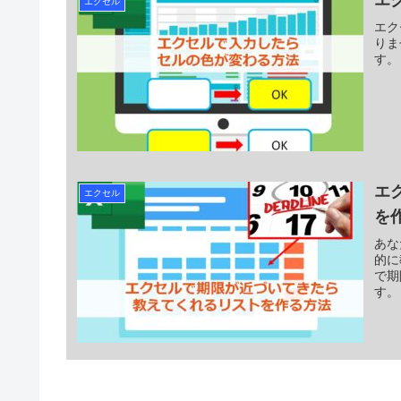
エクセル
エク
りま
す。
エ
エクセル
を
あな
的に
で期
す。