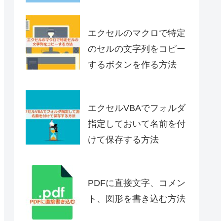
エクセルのマクロで特定
のセルの文字列をコピー
するボタンを作る方法
エクセルVBAでフォルダ
指定しておいて名前を付
けて保存する方法
PDFに直接文字、コメン
ト、図形を書き込む方法