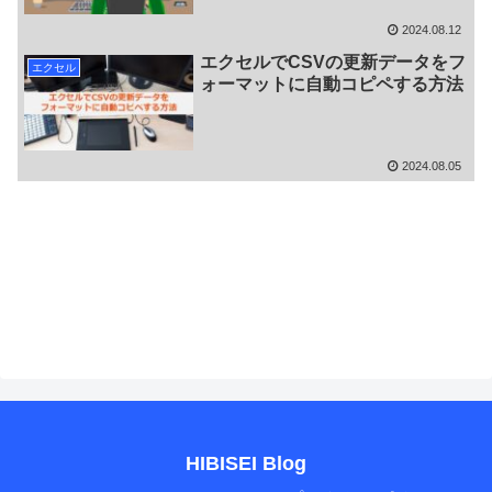
2024.08.12
エクセルでCSVの更新データをフ
エクセル
ォーマットに自動コピペする方法
2024.08.05
HIBISEI Blog