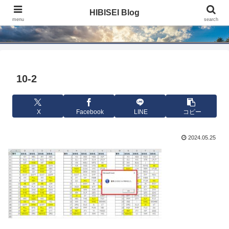
HIBISEI Blog
HIBISEI Blog
menu
search
10-2
X
Facebook
LINE
コピー
2024.05.25