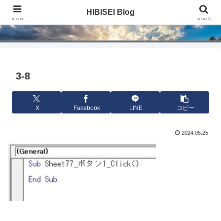
HIBISEI Blog
HIBISEI Blog
menu
search
3-8
X
Facebook
LINE
コピー
2024.05.25