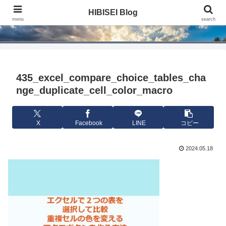
HIBISEI Blog
HIBISEI Blog
menu
search
435_excel_compare_choice_tables_cha
nge_duplicate_cell_color_macro
X
Facebook
LINE
コピー
2024.05.18