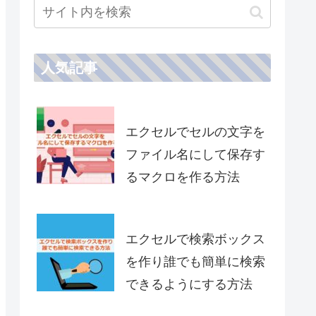
人気記事
エクセルでセルの文字を
ファイル名にして保存す
るマクロを作る方法
エクセルで検索ボックス
を作り誰でも簡単に検索
できるようにする方法