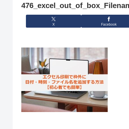
476_excel_out_of_box_Filena
X
Facebook