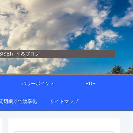
SEI）するブログ
パワーポイント
PDF
の周辺機器で効率化
サイトマップ