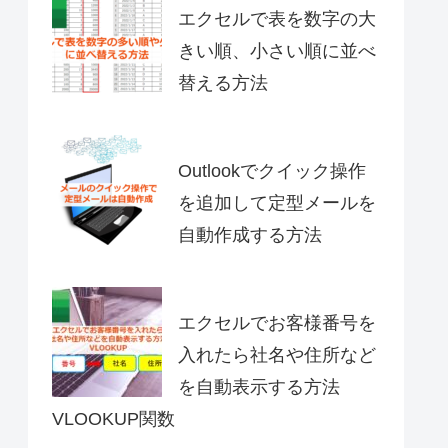
エクセルで表を数字の大
きい順、小さい順に並べ
替える方法
Outlookでクイック操作
を追加して定型メールを
自動作成する方法
エクセルでお客様番号を
入れたら社名や住所など
を自動表示する方法
VLOOKUP関数