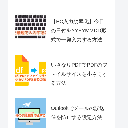
【PC入力効率化】今日
の日付をYYYYMMDD形
式で一発入力する方法
いきなりPDFでPDFのフ
ァイルサイズを小さくす
る方法
Outlookでメールの誤送
信を防止する設定方法