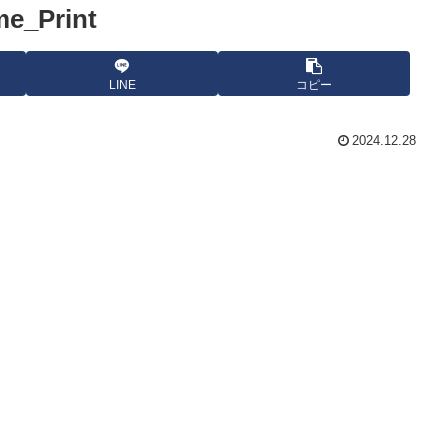
me_Print
LINE
コピー
2024.12.28