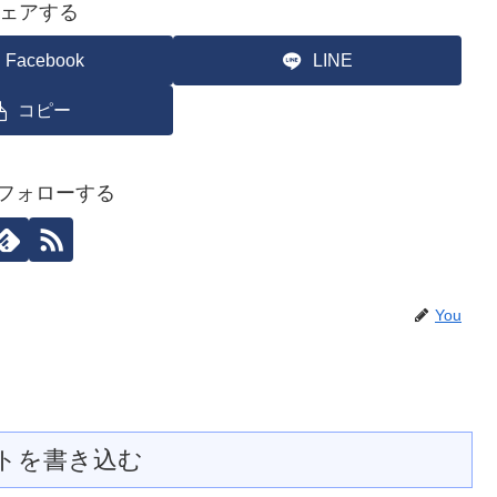
ェアする
Facebook
LINE
コピー
をフォローする
You
トを書き込む