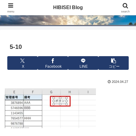
HIBISEI Blog
HIBISEI Blog
menu
search
5-10
X
Facebook
LINE
コピー
2024.04.27