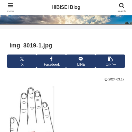
HIBISEI Blog
HIBISEI Blog
menu
search
img_3019-1.jpg
X
Facebook
LINE
コピー
2024.03.17