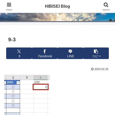
HIBISEI Blog
HIBISEI Blog
menu
search
9-3
X
Facebook
LINE
コピー
2023.02.25