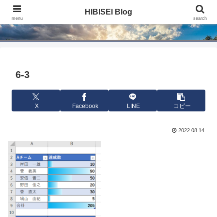
HIBISEI Blog
HIBISEI Blog
menu
search
6-3
X
Facebook
LINE
コピー
2022.08.14