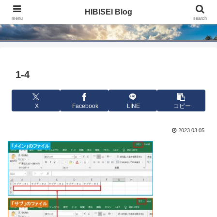
HIBISEI Blog
HIBISEI Blog
menu
search
1-4
X
Facebook
LINE
コピー
2023.03.05