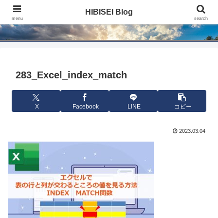
HIBISEI Blog
HIBISEI Blog
menu
search
283_Excel_index_match
X
Facebook
LINE
コピー
2023.03.04