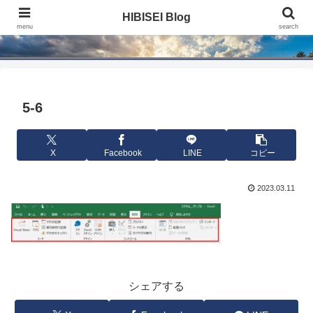
HIBISEI Blog
HIBISEI Blog
menu
search
5-6
X
Facebook
LINE
コピー
2023.03.11
シェアする