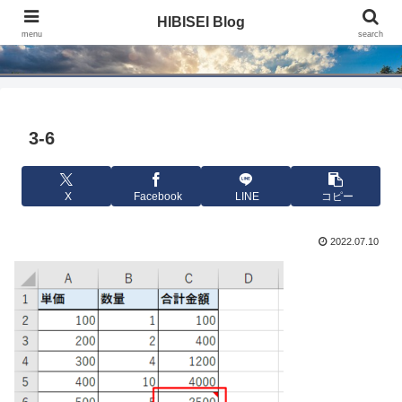
HIBISEI Blog
HIBISEI Blog
menu
search
3-6
X
Facebook
LINE
コピー
2022.07.10