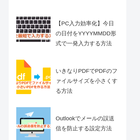
【PC入力効率化】今日
の日付をYYYYMMDD形
式で一発入力する方法
いきなりPDFでPDFのフ
ァイルサイズを小さくす
る方法
Outlookでメールの誤送
信を防止する設定方法