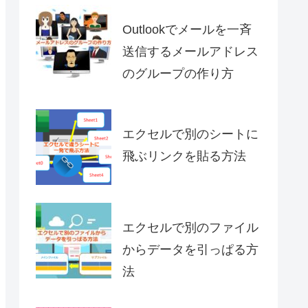
Outlookでメールを一斉
送信するメールアドレス
のグループの作り方
エクセルで別のシートに
飛ぶリンクを貼る方法
エクセルで別のファイル
からデータを引っぱる方
法