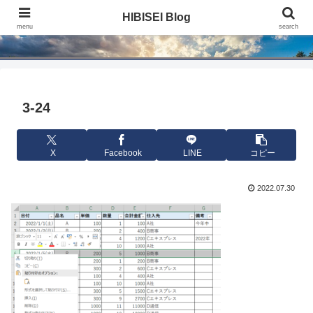
HIBISEI Blog
HIBISEI Blog
menu
search
3-24
X
Facebook
LINE
コピー
2022.07.30