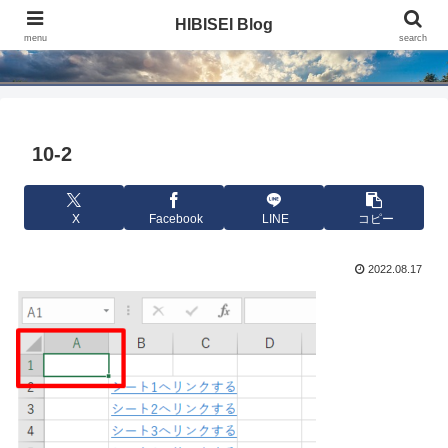
HIBISEI Blog
HIBISEI Blog
menu
search
10-2
X
Facebook
LINE
コピー
2022.08.17