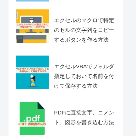
エクセルのマクロで特定
のセルの文字列をコピー
するボタンを作る方法
エクセルVBAでフォルダ
指定しておいて名前を付
けて保存する方法
PDFに直接文字、コメン
ト、図形を書き込む方法