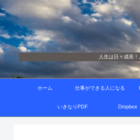
人生は日々成長！
ホーム
仕事ができる人になる
いきなりPDF
Dropbox