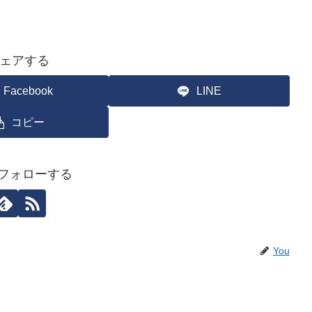
ェアする
Facebook
LINE
コピー
をフォローする
You