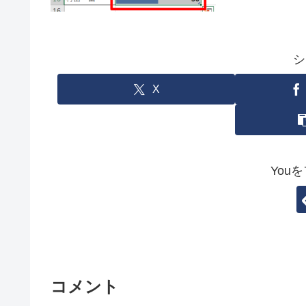
シ
X
You
コメント