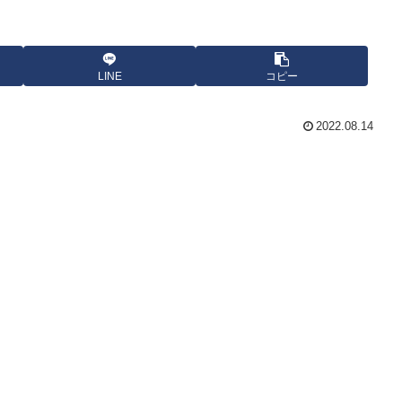
LINE
コピー
2022.08.14