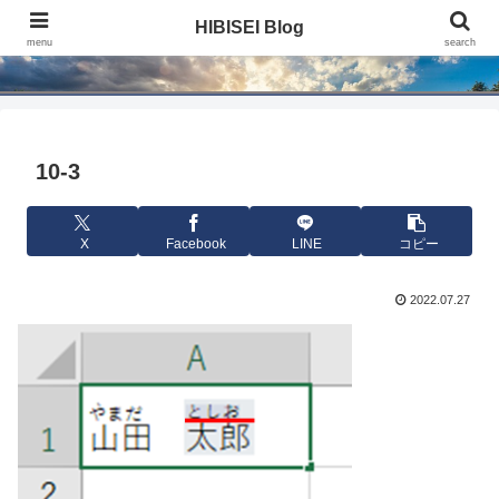
HIBISEI Blog
HIBISEI Blog
menu
search
10-3
X
Facebook
LINE
コピー
2022.07.27