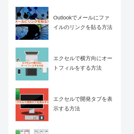
Outlookでメールにファ
イルのリンクを貼る方法
エクセルで横方向にオー
トフィルをする方法
エクセルで開発タブを表
示する方法