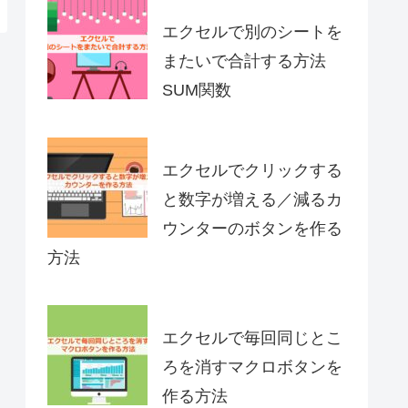
エクセルで別のシートを
またいで合計する方法
SUM関数
エクセルでクリックする
と数字が増える／減るカ
ウンターのボタンを作る
方法
エクセルで毎回同じとこ
ろを消すマクロボタンを
作る方法