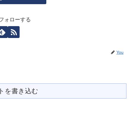
をフォローする
You
トを書き込む