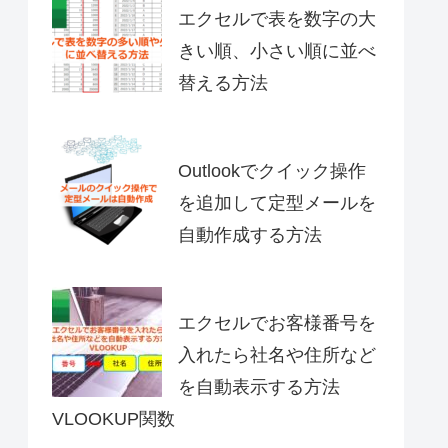
エクセルで表を数字の大
きい順、小さい順に並べ
替える方法
Outlookでクイック操作
を追加して定型メールを
自動作成する方法
エクセルでお客様番号を
入れたら社名や住所など
を自動表示する方法
VLOOKUP関数