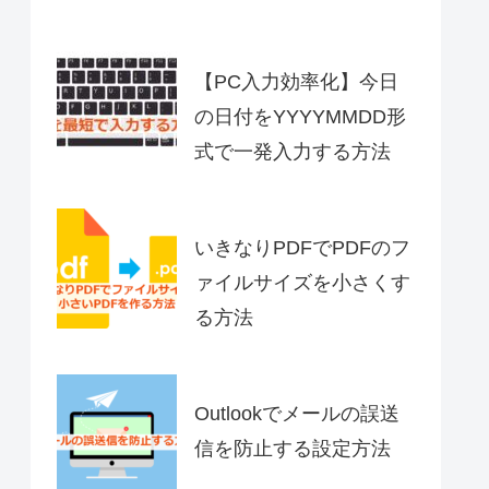
【PC入力効率化】今日
の日付をYYYYMMDD形
式で一発入力する方法
いきなりPDFでPDFのフ
ァイルサイズを小さくす
る方法
Outlookでメールの誤送
信を防止する設定方法