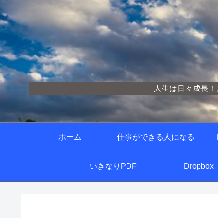
人生は日々成長！
ホーム
仕事ができる人になる
いきなりPDF
Dropbox