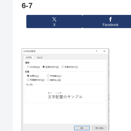
6-7
X
Facebook