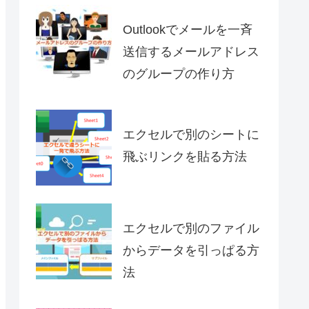
Outlookでメールを一斉
送信するメールアドレス
のグループの作り方
エクセルで別のシートに
飛ぶリンクを貼る方法
エクセルで別のファイル
からデータを引っぱる方
法