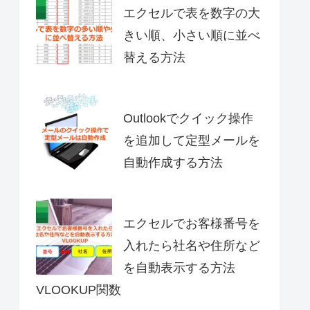
エクセルで表を数字の大
きい順、小さい順に並べ
替える方法
Outlookでクイック操作
を追加して定型メールを
自動作成する方法
エクセルでお客様番号を
入れたら社名や住所など
を自動表示する方法
VLOOKUP関数