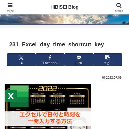
HIBISEI Blog
HIBISEI Blog
menu
search
231_Excel_day_time_shortcut_key
X
Facebook
LINE
コピー
2022.07.09