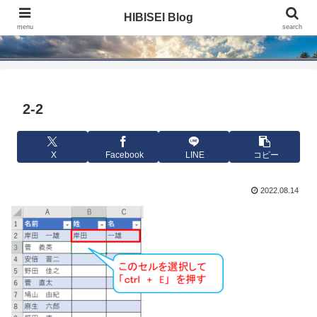
HIBISEI Blog
HIBISEI Blog
menu
search
2-2
X
Facebook
LINE
コピー
2022.08.14