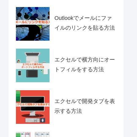
Outlookでメールにファ
イルのリンクを貼る方法
エクセルで横方向にオー
トフィルをする方法
エクセルで開発タブを表
示する方法