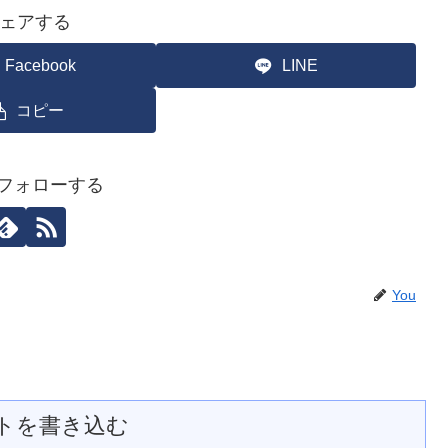
ェアする
Facebook
LINE
コピー
をフォローする
You
トを書き込む