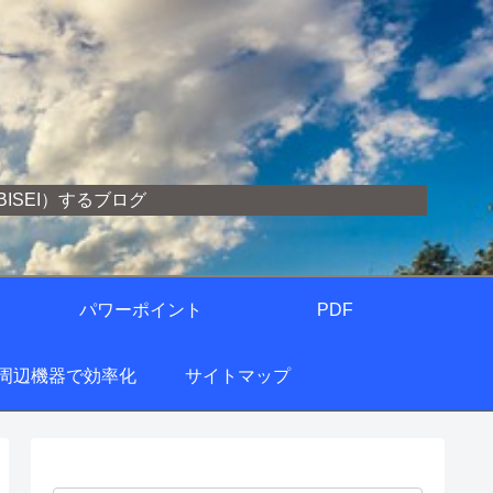
SEI）するブログ
パワーポイント
PDF
の周辺機器で効率化
サイトマップ