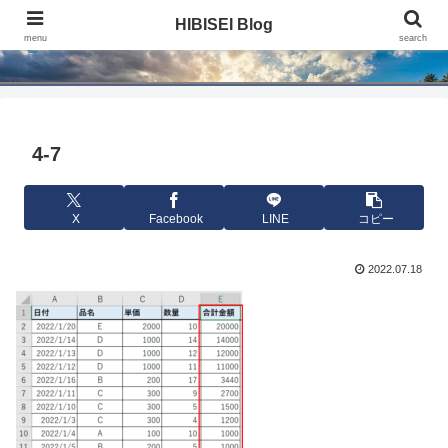
HIBISEI Blog
HIBISEI Blog
menu
search
4-7
X
Facebook
LINE
コピー
2022.07.18