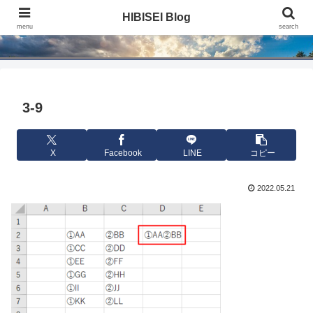
HIBISEI Blog
HIBISEI Blog
menu
search
3-9
X
Facebook
LINE
コピー
2022.05.21