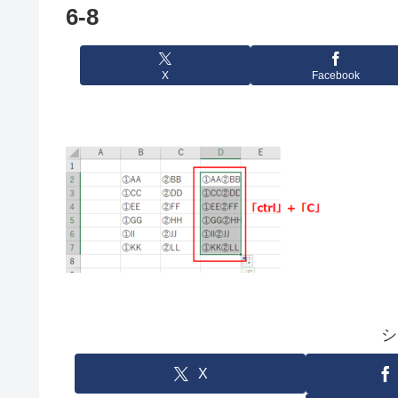
6-8
X
Facebook
シ
X