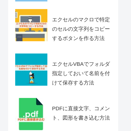
エクセルのマクロで特定
のセルの文字列をコピー
するボタンを作る方法
エクセルVBAでフォルダ
指定しておいて名前を付
けて保存する方法
PDFに直接文字、コメン
ト、図形を書き込む方法