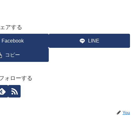
ェアする
Facebook
LINE
コピー
をフォローする
You