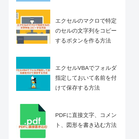
エクセルのマクロで特定
のセルの文字列をコピー
するボタンを作る方法
エクセルVBAでフォルダ
指定しておいて名前を付
けて保存する方法
PDFに直接文字、コメン
ト、図形を書き込む方法