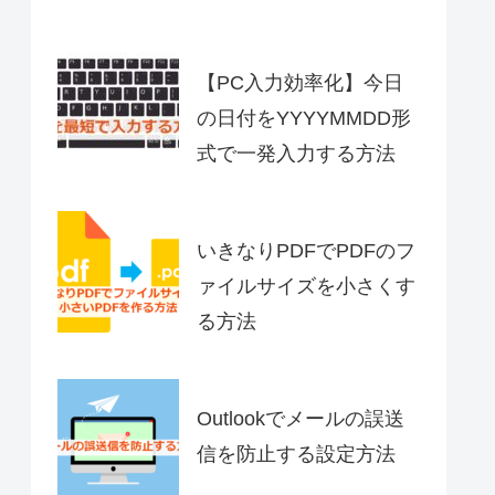
【PC入力効率化】今日
の日付をYYYYMMDD形
式で一発入力する方法
いきなりPDFでPDFのフ
ァイルサイズを小さくす
る方法
Outlookでメールの誤送
信を防止する設定方法