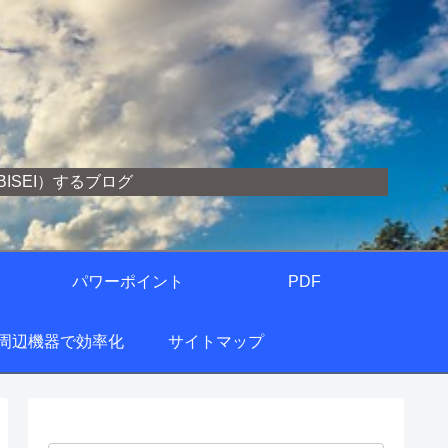
SEI）するブログ
パワーポイント
PDF
の周辺機器で効率化
サイトマップ