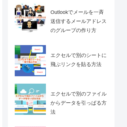
Outlookでメールを一斉
送信するメールアドレス
のグループの作り方
エクセルで別のシートに
飛ぶリンクを貼る方法
エクセルで別のファイル
からデータを引っぱる方
法