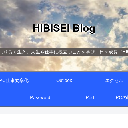
HIBISEI Blog
より良く生き、人生や仕事に役立つことを学び、日々成長（HIBI
PC仕事効率化
Outlook
エクセル
1Password
iPad
PC