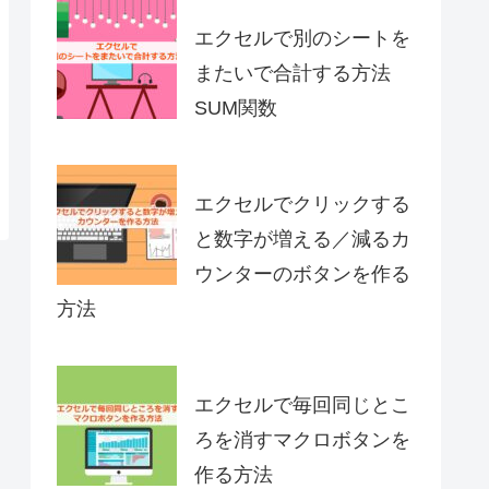
エクセルで別のシートを
またいで合計する方法
SUM関数
エクセルでクリックする
と数字が増える／減るカ
ウンターのボタンを作る
方法
エクセルで毎回同じとこ
ろを消すマクロボタンを
作る方法