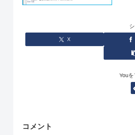
シ
X
You
コメント