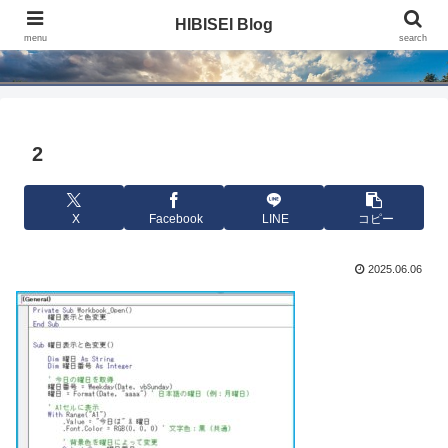
HIBISEI Blog
HIBISEI Blog
menu
search
2
X
Facebook
LINE
コピー
2025.06.06