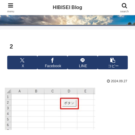
HIBISEI Blog
HIBISEI Blog
menu
search
2
X
Facebook
LINE
コピー
2024.09.27