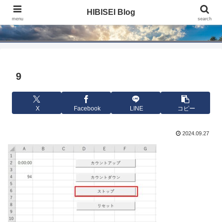
HIBISEI Blog
HIBISEI Blog
menu
search
9
X
Facebook
LINE
コピー
2024.09.27