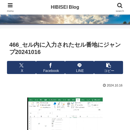
HIBISEI Blog
HIBISEI Blog
menu
search
466_セル内に入力されたセル番地にジャン
プ20241016
X
Facebook
LINE
コピー
2024.10.16
動
画
プ
レ
ー