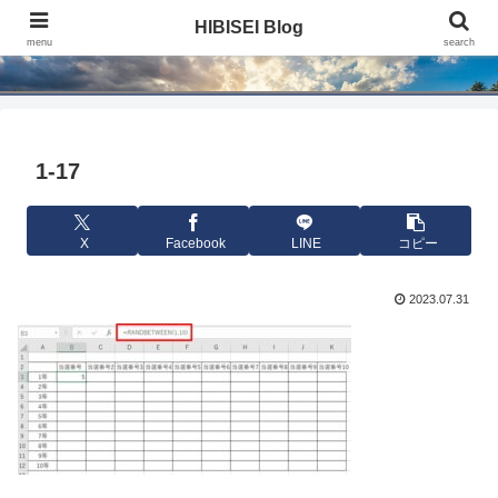
HIBISEI Blog
HIBISEI Blog
menu
search
1-17
X
Facebook
LINE
コピー
2023.07.31