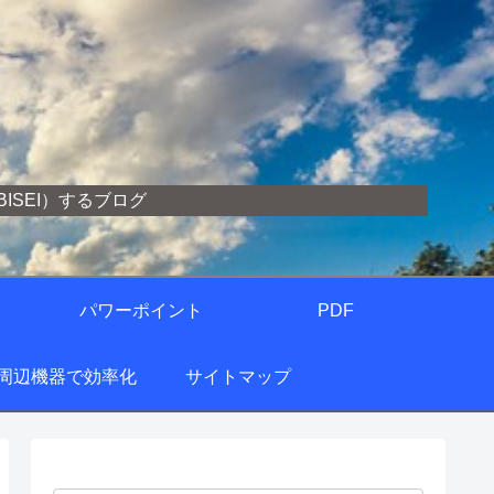
SEI）するブログ
パワーポイント
PDF
の周辺機器で効率化
サイトマップ