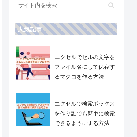
人気記事
エクセルでセルの文字を
ファイル名にして保存す
るマクロを作る方法
エクセルで検索ボックス
を作り誰でも簡単に検索
できるようにする方法