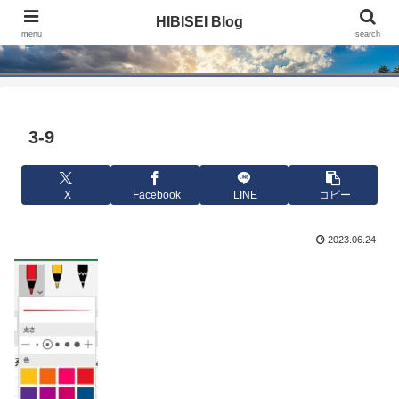
HIBISEI Blog
HIBISEI Blog
menu
search
3-9
X
Facebook
LINE
コピー
2023.06.24