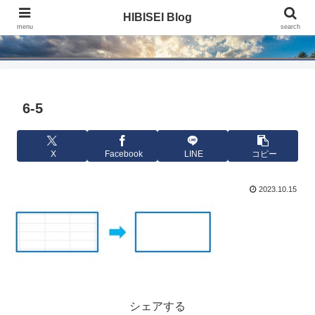
HIBISEI Blog
HIBISEI Blog
menu
search
6-5
X
Facebook
LINE
コピー
2023.10.15
シェアする