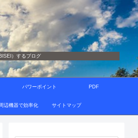
SEI）するブログ
パワーポイント
PDF
の周辺機器で効率化
サイトマップ