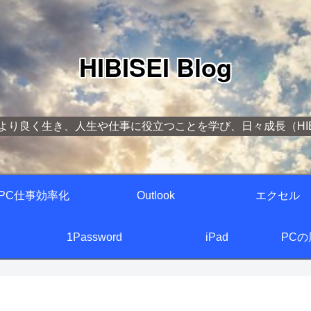
HIBISEI Blog
より良く生き、人生や仕事に役立つことを学び、日々成長（HIBI
PC仕事効率化
Outlook
エクセル
1Password
iPad
PC