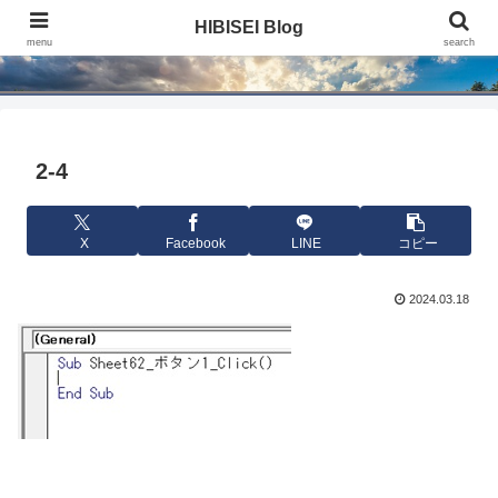
HIBISEI Blog
HIBISEI Blog
menu
search
2-4
X
Facebook
LINE
コピー
2024.03.18