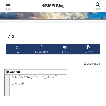
HIBISEI Blog
HIBISEI Blog
menu
search
7-3
X
Facebook
LINE
コピー
2024.03.18