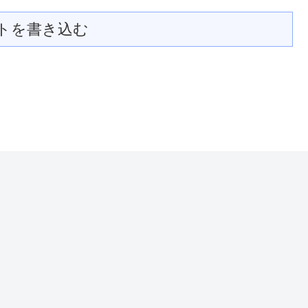
トを書き込む