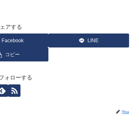
ェアする
Facebook
LINE
コピー
をフォローする
You