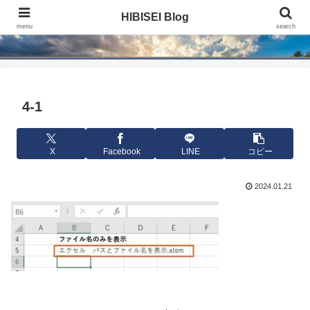
HIBISEI Blog
HIBISEI Blog
menu
search
4-1
X
Facebook
LINE
コピー
2024.01.21