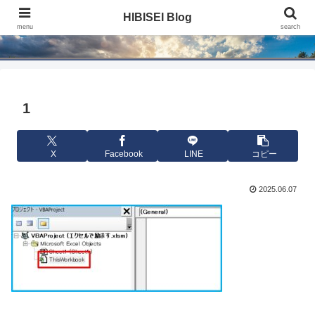
HIBISEI Blog
HIBISEI Blog
menu
search
1
X
Facebook
LINE
コピー
2025.06.07