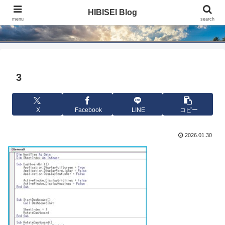
HIBISEI Blog
HIBISEI Blog
menu
search
3
X
Facebook
LINE
コピー
2026.01.30